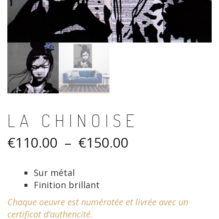
LA CHINOISE
Plage
€
110.00
–
€
150.00
de
Sur métal
prix :
Finition brillant
€110.00
Chaque oeuvre est numérotée et livrée avec un
certificat d’authencité.