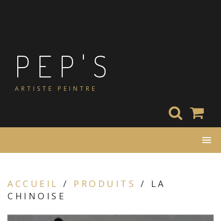
Skip
to
content
PEP'S
ARTISTE PEINTRE
ACCUEIL
/
PRODUITS
/ LA
CHINOISE