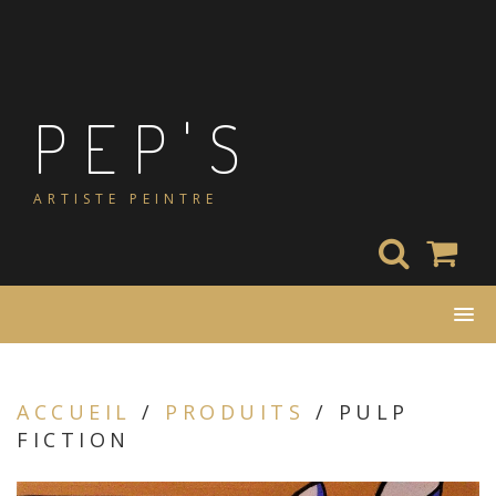
Skip
to
content
PEP'S
ARTISTE PEINTRE
ACCUEIL
/
PRODUITS
/ PULP
FICTION