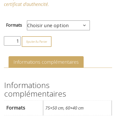
certificat d’authencité.
à
€140.00
Formats
quantité
Ajouter Au Panier
de
Pulp
Fiction
Informations complémentaires
Informations
complémentaires
Formats
75×50 cm, 60×40 cm