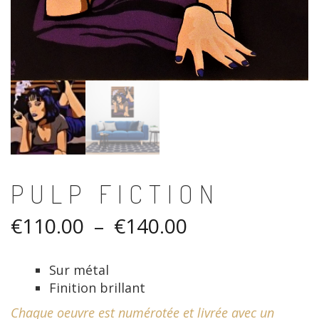
PULP FICTION
Plage
€
110.00
–
€
140.00
de
Sur métal
prix :
Finition brillant
€110.00
Chaque oeuvre est numérotée et livrée avec un