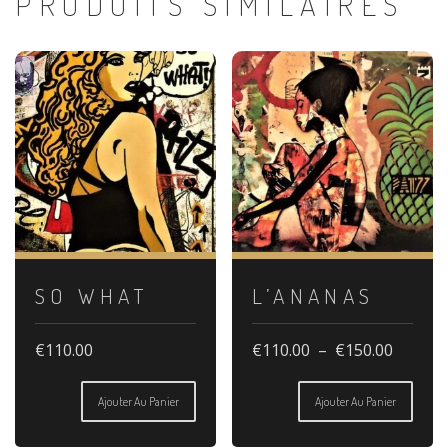
PRODUITS SIMILAIRES
rouge
SO WHAT
L’ANANAS
Plage
€
110.00
€
110.00
–
€
150.00
de
Ce
prix :
produit
Ajouter Au Panier
Ajouter Au Panier
€110.0
a
à