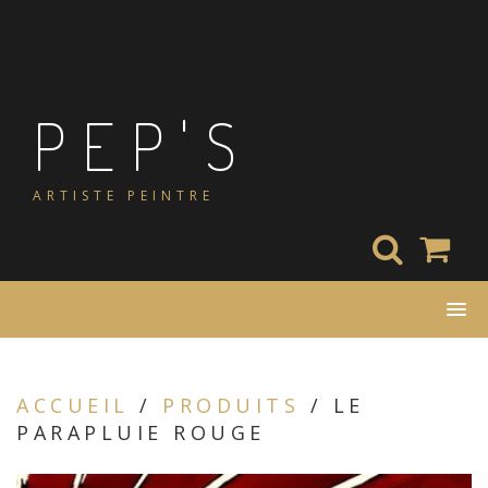
Skip
to
content
PEP'S
ARTISTE PEINTRE
ACCUEIL
/
PRODUITS
/ LE
PARAPLUIE ROUGE