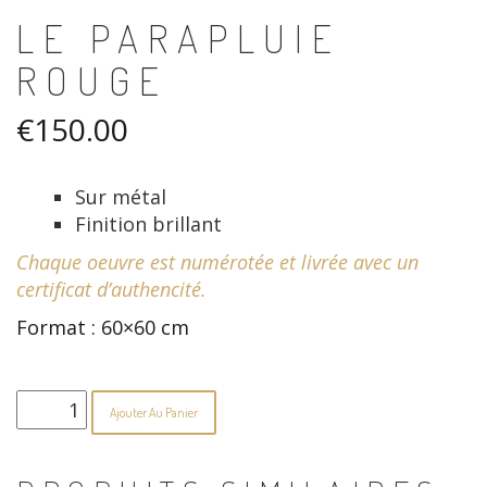
LE PARAPLUIE
ROUGE
€
150.00
Sur métal
Finition brillant
Chaque oeuvre est numérotée et livrée avec un
certificat d’authencité.
Format : 60×60 cm
quantité
Ajouter Au Panier
de
Le
parapluie